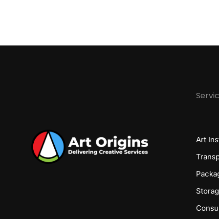
Servi
Art Ins
Transp
Packa
Stora
Consul