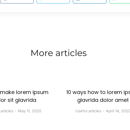
More articles
 make lorem ipsum
10 ways how to lorem i
or sit glavrida
glavrida dolor amet
articles
May 11, 2020
Useful articles
April 14, 202