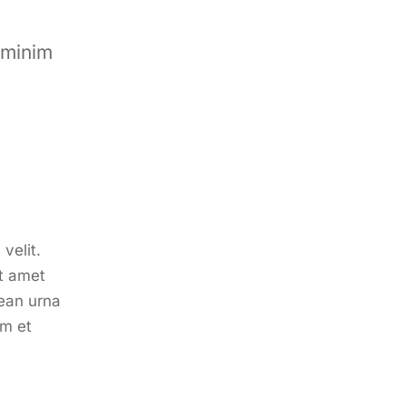
 minim
velit.
it amet
nean urna
um et