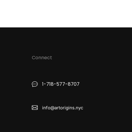
Connect
1-718-577-8707
info@artorigins.nyc