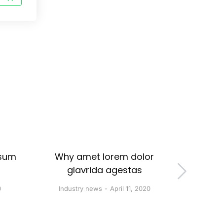
psum
Why amet lorem dolor
Tempor
glavrida agestas
et 
0
Industry news
April 11, 2020
Com