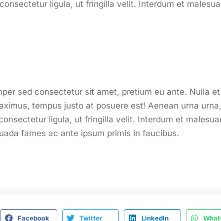
consectetur ligula, ut fringilla velit. Interdum et males
per sed consectetur sit amet, pretium eu ante. Nulla et
m maximus, tempus justo at posuere est! Aenean urna urn
onsectetur ligula, ut fringilla velit. Interdum et males
suada fames ac ante ipsum primis in faucibus.
Facebook
Twitter
LinkedIn
What