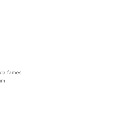
uada fames
dum