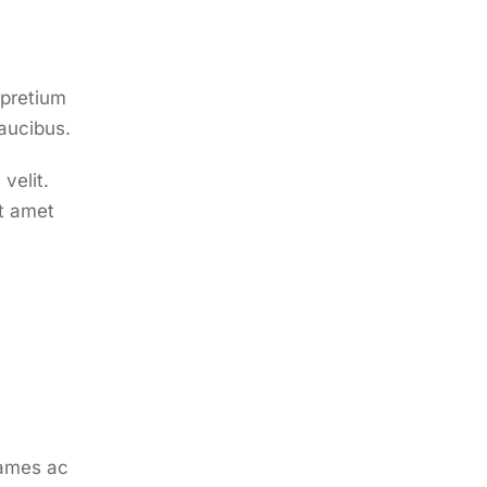
 pretium
faucibus.
velit.
it amet
 fames ac