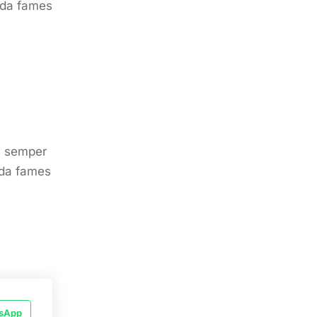
uada fames
a, semper
uada fames
sApp