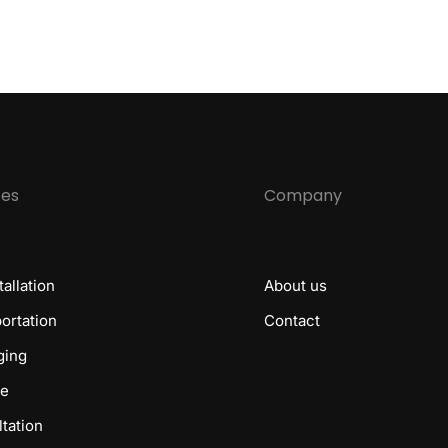
ces
Company
tallation
About us
ortation
Contact
ging
ge
tation